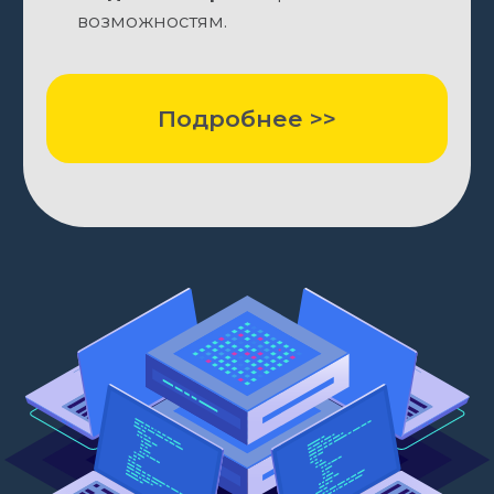
Аудит
ИБ-команда
Проектное внедрение
ИБ-академия
Кейсы