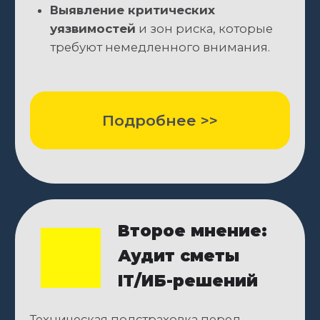
IT/ИБ-решений
Техническая подстраховка перед
внедрением: подтверждаем качество и
реалистичность решений, проверяем
их на эффективность и
масштабируемость, чтобы проект
уложился в бюджет и сроки.
ЧТО ПОЛУЧАЕТ БИЗНЕС:
Гарантия технической
состоятельности проекта
,
подтверждённая командой с опытом
успешных внедрений.
Страховка от дорогостоящих
ошибок
на этапе проектирования и
внедрения.
Подтверждение соответствия
бюджета и сроков
реальным
возможностям.