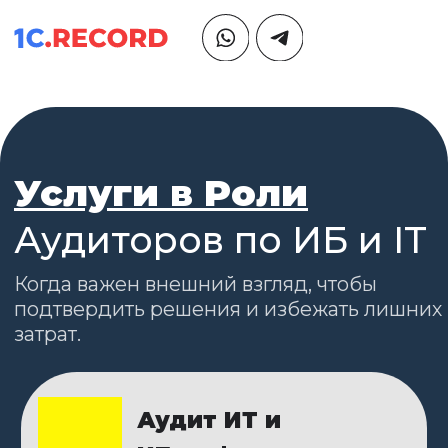
Услуги в Роли
Аудиторов по ИБ и IT
Когда важен внешний взгляд, чтобы
подтвердить решения и избежать лишних
затрат.
Аудит ИТ и
ИБ-инфраструктуры
Оцениваем текущее состояние ИТ\ИБ
инфраструктуры по 100-бальной шкале,
которая показывает наличие хакерских
и других угроз внутри компании, а так-
же возможности им противостоять.